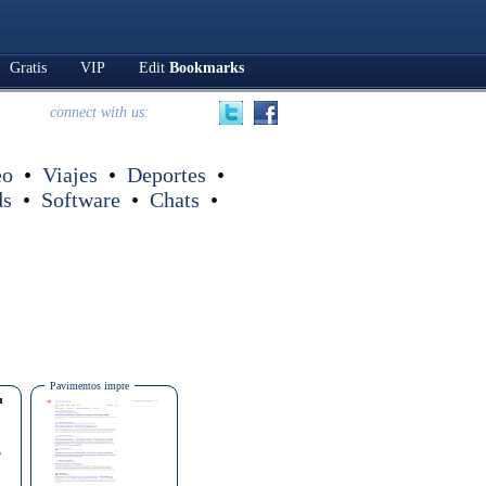
Gratis
VIP
Edit
Bookmarks
connect with us:
eo
•
Viajes
•
Deportes
•
ds
•
Software
•
Chats
•