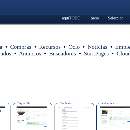
aquiTODO
Inicio
Selección
a
•
Compras
•
Recursos
•
Ocio
•
Noticias
•
Empl
iados
•
Anuncios
•
Buscadores
•
StartPages
•
Clou