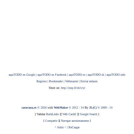
aquiTODO en Google
|
aquiTODO en Facebook
|
aquiTODO.es
|
aquiTODO.tk
|
aquiTODO.info
Registro
|
Bookmarks
|
Webmaster
|
Enviar enlaces
Short on:
http://imp.fr/sh/s/yc
caravana.es
© 2026
with
WebMaker
© 2012 - 14
By
JL(C)
© 2000 - 14
[ Validar
BackLinks
][
Web CachE
][
Google Search
]
[
Compartir
][
Navegar anonimamente
]
^ Subir ^
|
ReCargar